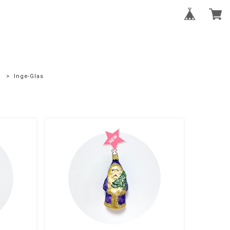
ト
Inge-Glas