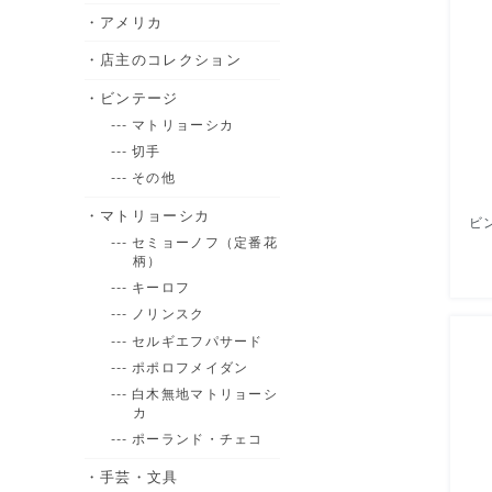
・アメリカ
・店主のコレクション
・ビンテージ
--- マトリョーシカ
--- 切手
--- その他
・マトリョーシカ
--- セミョーノフ（定番花
柄）
--- キーロフ
--- ノリンスク
--- セルギエフパサード
--- ポポロフメイダン
--- 白木無地マトリョーシ
カ
--- ポーランド・チェコ
・手芸・文具