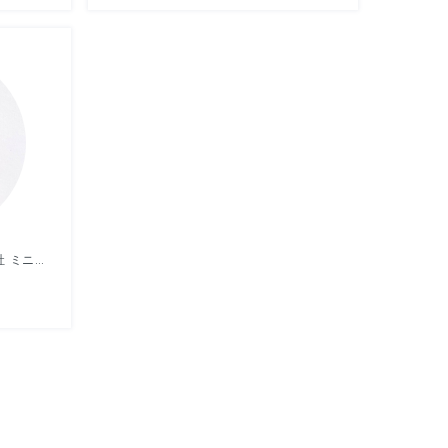
ビンテージ ドイツ INGE-GLAS社 ミニガラスオーナメント ベリー