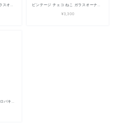
ビンテージ チェコ ショパン ガラスオーナメント 9cm
ビンテージ チェコ ねこ ガラスオーナメント 10.5cm
¥3,300
2個セット ビンテージ チェコスロバキア ガラスオーナメント 船長＆客船