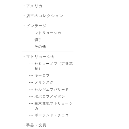
・アメリカ
・店主のコレクション
・ビンテージ
--- マトリョーシカ
--- 切手
--- その他
・マトリョーシカ
--- セミョーノフ（定番花
柄）
--- キーロフ
--- ノリンスク
--- セルギエフパサード
--- ポポロフメイダン
--- 白木無地マトリョーシ
カ
--- ポーランド・チェコ
・手芸・文具