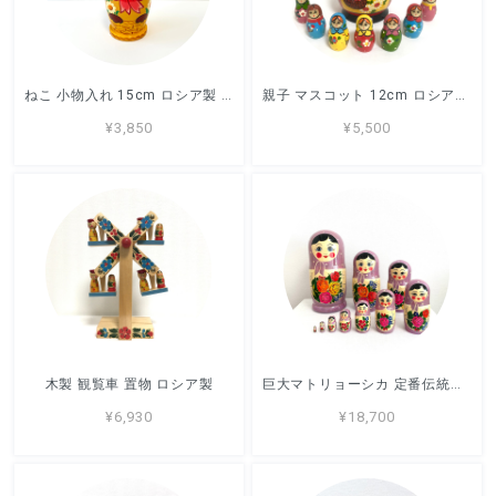
ねこ 小物入れ 15cm ロシア製 ノリンスク
親子 マスコット 12cm ロシア製 キーロフ
¥3,850
¥5,500
木製 観覧車 置物 ロシア製
巨大マトリョーシカ 定番伝統柄 27.5cm 10ピース ラベンダー セミョーノフ
¥6,930
¥18,700