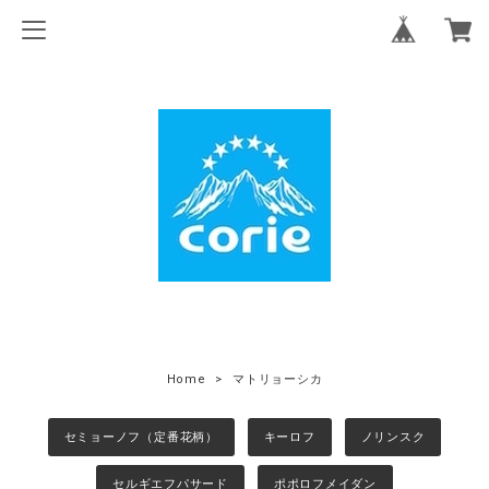
Home
マトリョーシカ
セミョーノフ（定番花柄）
キーロフ
ノリンスク
セルギエフパサード
ポポロフメイダン