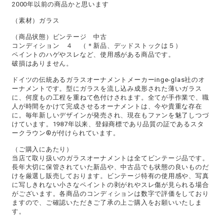
2000年以前の商品かと思います
（素材）ガラス
（商品状態）ビンテージ 中古
コンディション ４ （＊新品、デッドストックは５）
ペイントのハゲやスレなど、使用感がある商品です。
破損はありません。
ドイツの伝統あるガラスオーナメントメーカーinge-glas社のオ
ーナメントです。型にガラスを流し込み成形された薄いガラス
に、何度もの工程を重ねて色付けされます。全てが手作業で、職
人が時間をかけて完成させるオーナメントは、今や貴重な存在
に。毎年新しいデザインが発売され、現在もファンを魅了しつづ
けています。1987年以来、登録商標であり品質の証であるスタ
ークラウン®が付けられています。
（ご購入にあたり）
当店て取り扱いのガラスオーナメントは全てビンテージ品です。
長年大切に保管されていた新品や、中古品でも状態の良いものだ
けを厳選し販売しております。ビンテージ特有の使用感や、写真
に写しきれない小さなペイントの剥がれやスレ傷が見られる場合
がございます。各商品のコンディションは数字で評価をしており
ますので、ご確認いただきご了承の上ご購入をお願いいたしま
す。