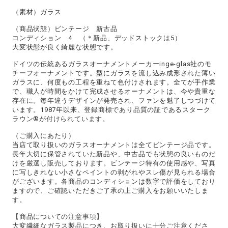
（素材）ガラス
（商品状態）ビンテージ 新古品
コンディション 4 （＊新品、デッドストックは5）
大変状態が良く綺麗な状態です。
ドイツの伝統あるガラスオーナメントメーカーinge-glas社のモ
チーフオーナメントです。型にガラスを流し込み成形された薄い
ガラスに、何度もの工程を重ねて色付けされます。全てが手作業
で、職人が時間をかけて完成させるオーナメントは、今や貴重な
存在に。毎年違うデザインが発売され、ファンを魅了しつづけて
います。1987年以来、登録商標であり品質の証であるスターク
ラウン®が付けられています。
（ご購入にあたり）
当店て取り扱いのガラスオーナメントは全てビンテージ品です。
長年大切に保管されていた新品や、中古品でも状態の良いものだ
けを厳選し販売しております。ビンテージ特有の使用感や、写真
に写しきれない小さなペイントの剥がれやスレ傷が見られる場合
がございます。各商品のコンディションは数字で評価をしており
ますので、ご確認いただきご了承の上ご購入をお願いいたしま
す。
【商品についての注意事項】
大変繊細なガラス製品につき、お取り扱いに十分ご注意くださ