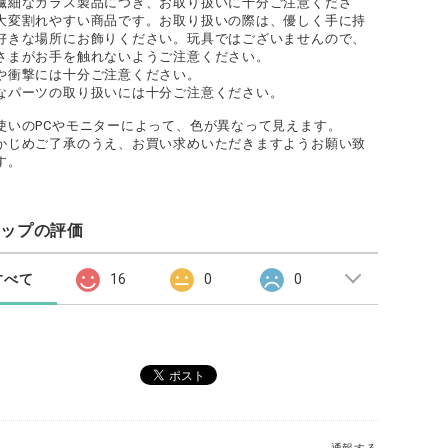
繊細なガラス製品につき、お取り扱いに十分ご注意くださ
大変割れやすい商品です。お取り扱いの際は、優しく手に持
好きな場所にお飾りください。玩具ではございませんので、
さまがお手を触れないようご注意ください。
や衝撃には十分ご注意ください。
なパーツの取り扱いには十分ご注意ください。
使いのPCやモニターによって、色が異なって見えます。
かじめご了承のうえ、お買い求めいただきますようお願い致
す。
ョップの評価
すべて
16
0
0