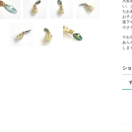
大変
い。
ちお
お子
落下
小さ
※お
あら
しま
シ