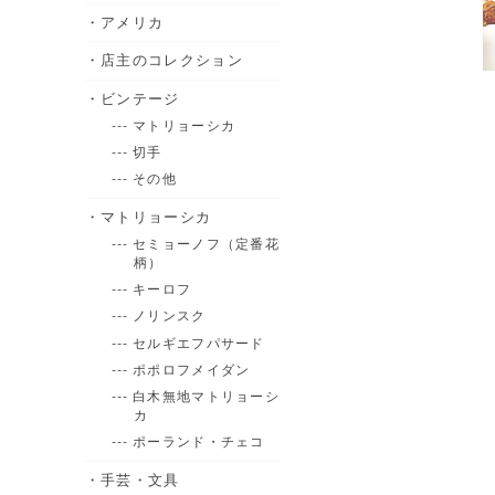
・アメリカ
・店主のコレクション
・ビンテージ
--- マトリョーシカ
--- 切手
--- その他
・マトリョーシカ
--- セミョーノフ（定番花
柄）
--- キーロフ
--- ノリンスク
--- セルギエフパサード
--- ポポロフメイダン
--- 白木無地マトリョーシ
カ
--- ポーランド・チェコ
・手芸・文具