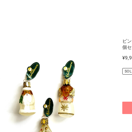
ビン
個
¥9,
SOL