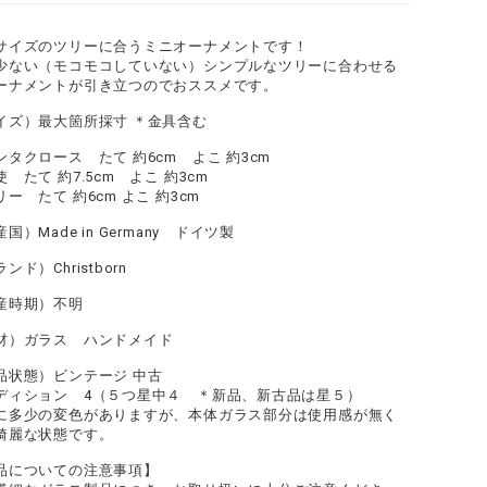
サイズのツリーに合うミニオーナメントです！
少ない（モコモコしていない）シンプルなツリーに合わせる
ーナメントが引き立つのでおススメです。
イズ）最大箇所採寸 ＊金具含む
ンタクロース たて 約6cm よこ 約3cm
 たて 約7.5cm よこ 約3cm
リー たて 約6cm よこ 約3cm
国）Made in Germany ドイツ製
ンド）Christborn
産時期）不明
材）ガラス ハンドメイド
品状態）ビンテージ 中古
ディション 4（５つ星中４ ＊新品、新古品は星５）
に多少の変色がありますが、本体ガラス部分は使用感が無く
綺麗な状態です。
品についての注意事項】