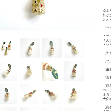
卓上
枝が
とオ
（サ
＊サ
＊天使
＊ツ
（生産
（ブラ
（生
（素
（商
コン
金具
大変
【商