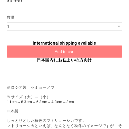
¥3,960
数量
International shipping available
Add to cart
日本国内にお住まいの方向け
※ロシア製 セミョーノフ
※サイズ（大）→（小）
11cm→8.3cm→6.3cm→4.3cm→3cm
※木製
しっとりとした秋色のマトリョーシカです。
マトリョーシカといえば、なんとなく秋冬のイメージですが、そ