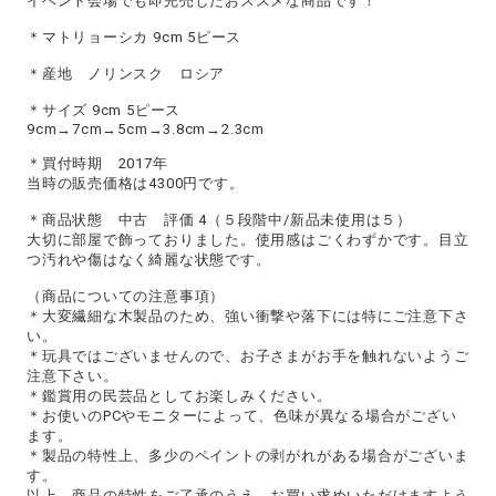
イベント会場でも即完売したおススメな商品です！
＊マトリョーシカ 9cm 5ピース
＊産地 ノリンスク ロシア
＊サイズ 9cm 5ピース
9cm→7cm→5cm→3.8cm→2.3cm
＊買付時期 2017年
当時の販売価格は4300円です。
＊商品状態 中古 評価 4（５段階中/新品未使用は５）
大切に部屋で飾っておりました。使用感はごくわずかです。目立
つ汚れや傷はなく綺麗な状態です。
（商品についての注意事項）
＊大変繊細な木製品のため、強い衝撃や落下には特にご注意下さ
い。
＊玩具ではございませんので、お子さまがお手を触れないようご
注意下さい。
＊鑑賞用の民芸品としてお楽しみください。
＊お使いのPCやモニターによって、色味が異なる場合がござい
ます。
＊製品の特性上、多少のペイントの剥がれがある場合がございま
す。
以上、商品の特性をご了承のうえ、お買い求めいただけますよう